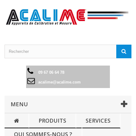
09 67 06 64 78
acalime@acalime.com
MENU
PRODUITS
SERVICES
QUI SOMMES-NOUS ?