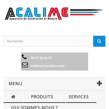
09 67 06 64 78
acalime@acalime.com
MENU
PRODUITS
SERVICES
QUI SOMMES-NOUS ?