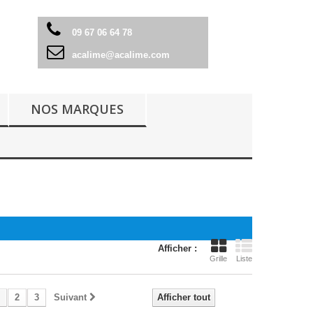
09 67 06 64 78
acalime@acalime.com
NOS MARQUES
Afficher :
Grille
Liste
2
3
Suivant
Afficher tout