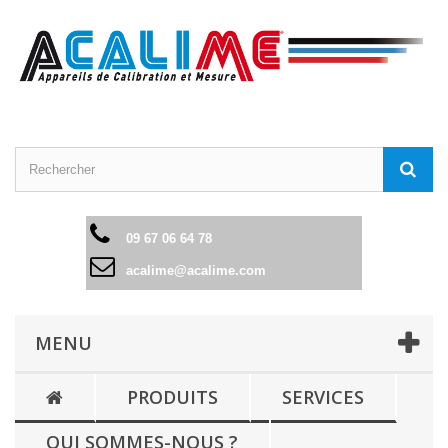
09 67 06 64 78
acalime@acalime.com
MENU
PRODUITS
SERVICES
QUI SOMMES-NOUS ?