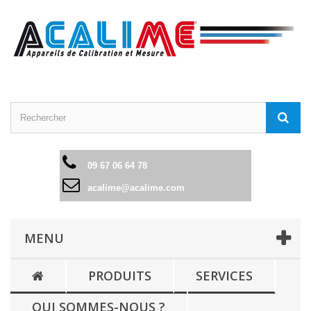
09 67 06 64 78
acalime@acalime.com
MENU
PRODUITS
SERVICES
QUI SOMMES-NOUS ?