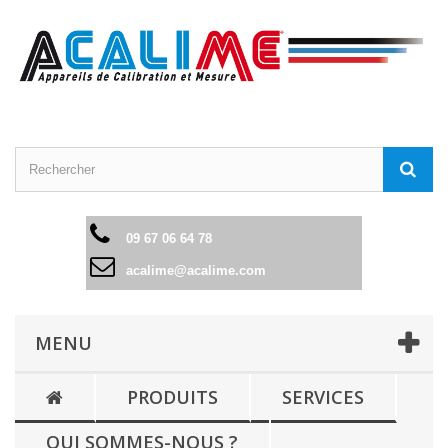
09 67 06 64 78
acalime@acalime.com
MENU
PRODUITS
SERVICES
QUI SOMMES-NOUS ?