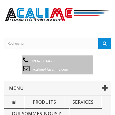
09 67 06 64 78
acalime@acalime.com
MENU
PRODUITS
SERVICES
QUI SOMMES-NOUS ?