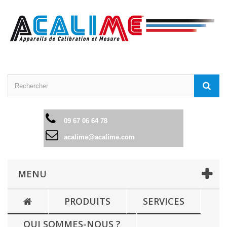
09 67 06 64 78
acalime@acalime.com
MENU
PRODUITS
SERVICES
QUI SOMMES-NOUS ?