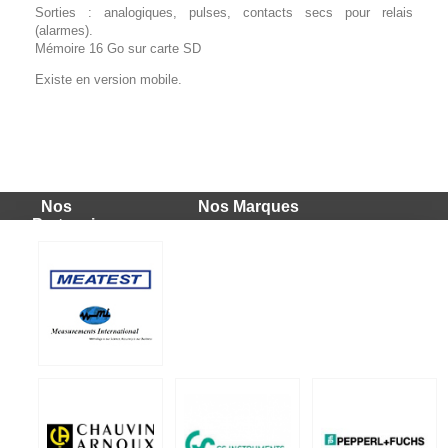
Sorties : analogiques, pulses, contacts secs pour relais
(alarmes).
Mémoire 16 Go sur carte SD
Existe en version mobile.
ds500a
Téléchargement (1.47M)
Nos
Nos Marques
Partenaires
FA 510 / FA 515 Capteur de
VA 500 Mesure de débit air
point de rosée air
comprimé CS
comprimé
INSTRUMENTS