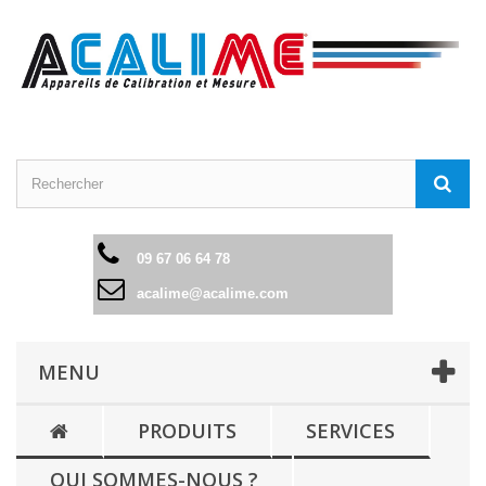
09 67 06 64 78
acalime@acalime.com
MENU
PRODUITS
SERVICES
QUI SOMMES-NOUS ?