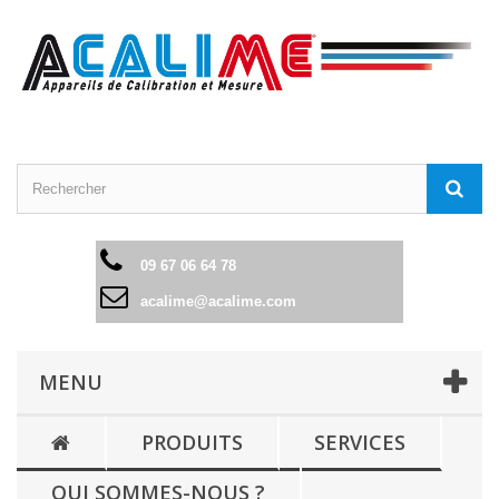
09 67 06 64 78
acalime@acalime.com
MENU
PRODUITS
SERVICES
QUI SOMMES-NOUS ?