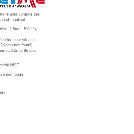
atoire pour contrôle des
ud et moulinet
bles : 2.5m/s, 5.0m/s,
portée pour vitesse
e 5Kohm non fourni)
ur ou 0.1m/s (le plus
accordé NIST
ce non fourni
vis