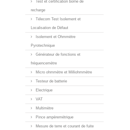
Test et certification borne de
recharge
Télecom Test Isolement et
Localisation de Défaut
Isolement et Ohmmètre
souffler
Pyrotechnique
Générateur de fonctions et
fréquencemètre
Micro ohmmètre et Milliohmmètre
Testeur de batterie
Electrique
Manomèt
VAT
delta P 4
Multimètre
Pince ampèremétrique
Mesure de terre et courant de fuite