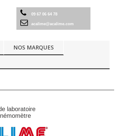
09 67 06 64 78
acalime@acalime.com
NOS MARQUES
de laboratoire
 anémomètre