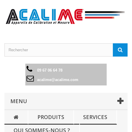
09 67 06 64 78
acalime@acalime.com
MENU
PRODUITS
SERVICES
QUI SOMMES-NOUS ?