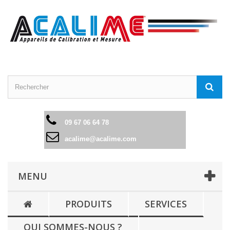
09 67 06 64 78
acalime@acalime.com
MENU
PRODUITS
SERVICES
QUI SOMMES-NOUS ?