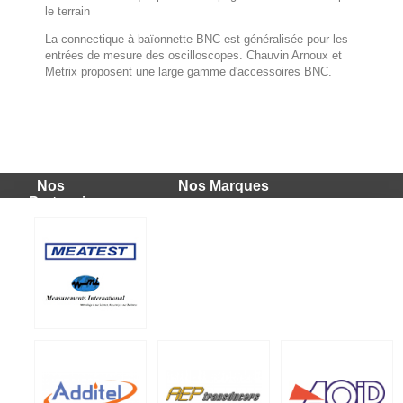
le terrain
La connectique à baïonnette BNC est généralisée pour les
entrées de mesure des oscilloscopes. Chauvin Arnoux et
Metrix proposent une large gamme d'accessoires BNC.
Adaptateur bnc banane
Adaptateur BNC banane
Nos
Nos Marques
Téléchargement (772.05k)
Partenaires
Cordon bnc mâle banane
Cordon BNC mâle banane
Téléchargement (1.37M)
Cordon bnc banane 3
Cordon BNC banane